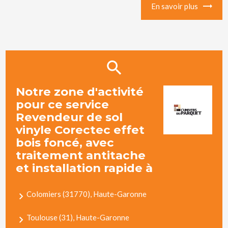
En savoir plus
Notre zone d'activité
pour ce service
Revendeur de sol
vinyle Corectec effet
bois foncé, avec
traitement antitache
et installation rapide à
Colomiers (31770), Haute-Garonne
Toulouse (31), Haute-Garonne