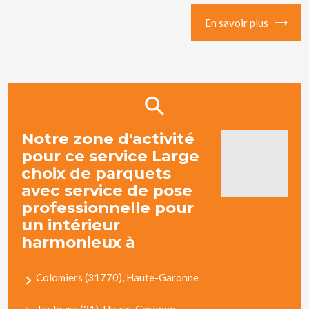
En savoir plus
Notre zone d'activité
pour ce service Large
choix de parquets
avec service de pose
professionnelle pour
un intérieur
harmonieux à
Colomiers (31770), Haute-Garonne
Toulouse (31), Haute-Garonne